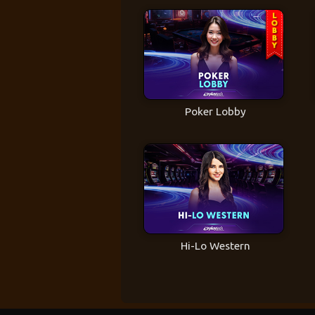
Poker Lobby
Hi-Lo Western