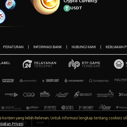
Crypto Currency
USDT
PERATURAN
|
INFORMASI BANK
|
HUBUNGI KAMI
|
KEBIJAKAN P
 konten yang lebih Relevan. Untuk informasi lengkap tentang cookies sil
erved.
MOBILE
WAP
ijakan Privasi
.