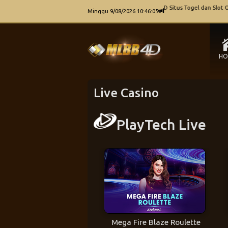
MLBB4D Situs Togel dan Slot Onlin
Minggu 9/08/2026 10:46:05
HO
Live Casino
PlayTech Live
Mega Fire Blaze Roulette