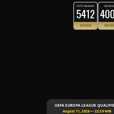
TOTO WUHAN
HK SIA
5412
40
9/8/2026
9/8/20
SPAIN LA LIGA
August 16, 2026 — 00:30 WIB