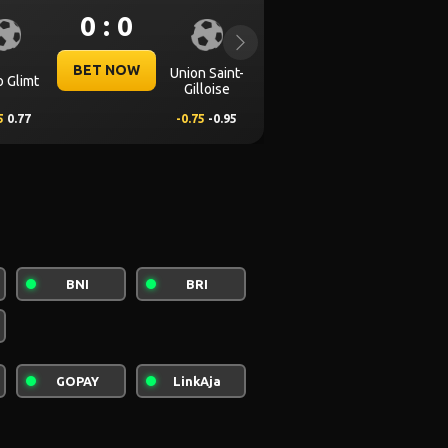
0 : 0
Next
BET NOW
t Almaty
Levski Sofia
(n)
0
0.76
0.00
-0.94
BNI
BRI
GOPAY
LinkAja