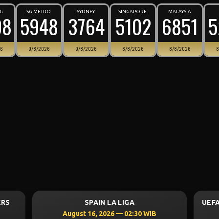
NG
SG METRO
SYDNEY
SINGAPORE
MALAYSIA
08
5948
3764
5102
6851
5
26
9/8/2026
9/8/2026
8/8/2026
8/8/2026
8
SPAIN LA LIGA
UEF
August 17, 2026 — 02:30 WIB